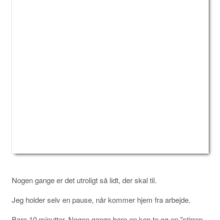
Nogen gange er det utroligt så lidt, der skal til.
Jeg holder selv en pause, når kommer hjem fra arbejde.
Bare 10 minutter. Nogen gange bare en kop te og en "stirren