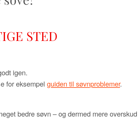
TIGE STED
godt igen.
 Se for eksempel
guiden til søvnproblemer
.
n meget bedre søvn – og dermed mere overskud