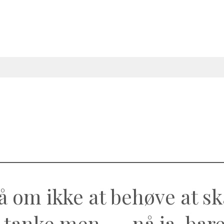
 om ikke at behøve at sk
 tanke men ..... nå ja, bar