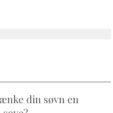
ænke din søvn en
e sove?