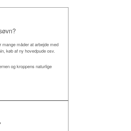
 søvn?
r er mange måder at arbejde med
onin, køb af ny hovedpude osv.
jernen og kroppens naturlige
?