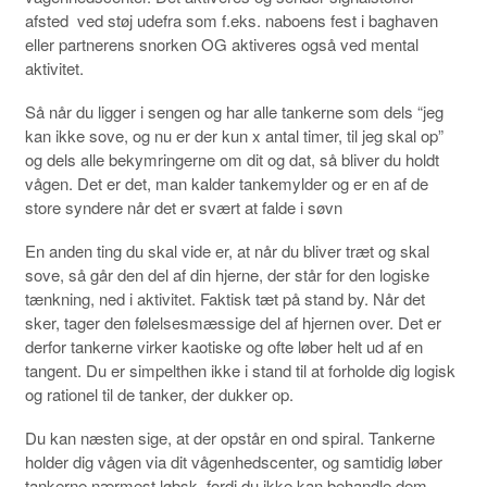
afsted ved støj udefra som f.eks. naboens fest i baghaven
eller partnerens snorken OG aktiveres også ved mental
aktivitet.
Så når du ligger i sengen og har alle tankerne som dels “jeg
kan ikke sove, og nu er der kun x antal timer, til jeg skal op”
og dels alle bekymringerne om dit og dat, så bliver du holdt
vågen. Det er det, man kalder tankemylder og er en af de
store syndere når det er svært at falde i søvn
En anden ting du skal vide er, at når du bliver træt og skal
sove, så går den del af din hjerne, der står for den logiske
tænkning, ned i aktivitet. Faktisk tæt på stand by. Når det
sker, tager den følelsesmæssige del af hjernen over. Det er
derfor tankerne virker kaotiske og ofte løber helt ud af en
tangent. Du er simpelthen ikke i stand til at forholde dig logisk
og rationel til de tanker, der dukker op.
Du kan næsten sige, at der opstår en ond spiral. Tankerne
holder dig vågen via dit vågenhedscenter, og samtidig løber
tankerne nærmest løbsk, fordi du ikke kan behandle dem