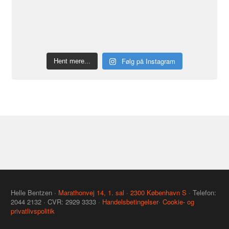
Følg på Instagram
Hent mere...
Helle Bentzen ·
Marathonvej 14, 1. sal · 2300 København S
· Telefon:
2044 2132 · CVR: 2929 3333
· Handelsbetingelser
· Cookie- og
privatlivspolitik