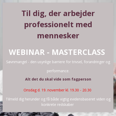
Til dig, der arbejder
professionelt med
mennesker
WEBINAR - MASTERCLASS
Søvnmangel -
den usynlige barriere for trivsel, forandringer og
performance.
Alt det du skal vide som fagperson
Onsdag d. 19. november kl. 19.30 - 20.30
Tilmeld dig herunder og få både vigtig evidensbaseret viden og
konkrete redskaber